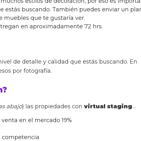
 muchos estilos de decoración, por eso es import
e estás buscando. También puedes enviar un pla
e muebles que te gustaría ver.
entregan en aproximadamente 72 hrs.
ivel de detalle y calidad que estás buscando. En
os por fotografía.
n?
as abajo
) las propiedades con
virtual staging
…
e venta en el mercado 19%
u competencia