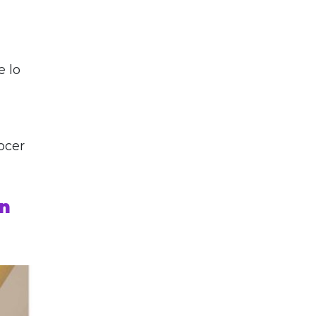
e lo
ocer
on